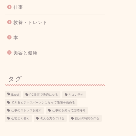
仕事
教養・トレンド
本
美容と健康
タグ
Excel
PC設定で快適になる
ちょいテク
できるビジネスパーソンになって価値を高める
仕事のストレスを癒す
仕事術を知って定時帰り
心地よく働く
考える力をつける
自分の時間を作る