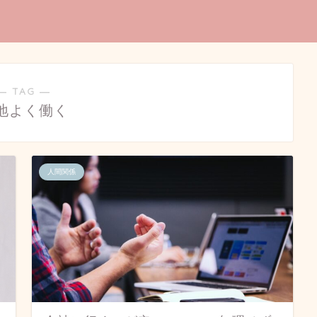
― TAG ―
地よく働く
人間関係