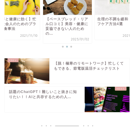
美容と健康に効く】忙
【ベースブレッド・リア
生理の不調を緩和！
い社会人のためのプラ
ル口コミ】美容・健康に
フケア方法4選
1品食事法
妥協できない人のため
の...
2021/11/10
2021/0
2023/01/02
【脱！極寒のリモートワーク】忙しくて
もできる、節電版温活チェックリスト
話題のChatGPT！難しいこと抜きに知
りたい！！AIと共存するための人...