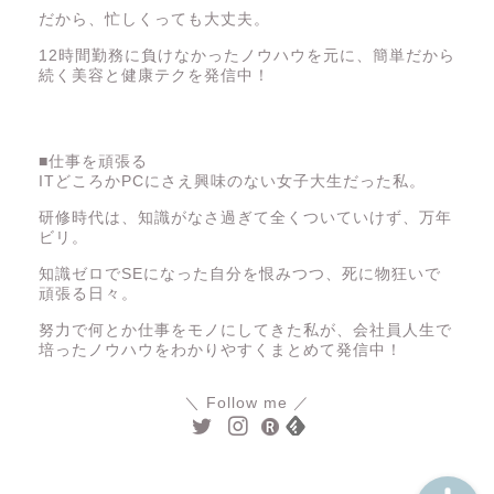
だから、忙しくっても大丈夫。
12時間勤務に負けなかったノウハウを元に、簡単だから
続く美容と健康テクを発信中！
■仕事を頑張る
ITどころかPCにさえ興味のない女子大生だった私。
仕事
研修時代は、知識がなさ過ぎて全くついていけず、万年
ビリ。
人間関係
知識ゼロでSEになった自分を恨みつつ、死に物狂いで
頑張る日々。
努力で何とか仕事をモノにしてきた私が、会社員人生で
美容と健康
培ったノウハウをわかりやすくまとめて発信中！
人生論
＼ Follow me ／