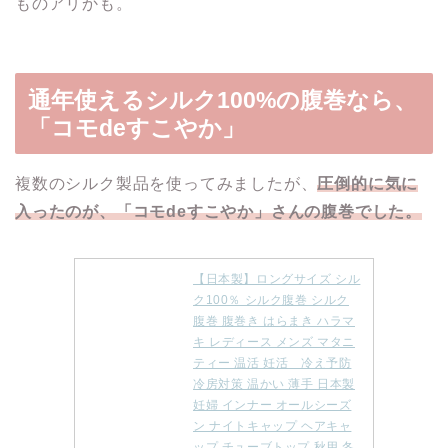
ものアリかも。
通年使えるシルク100%の腹巻なら、
「コモdeすこやか」
複数のシルク製品を使ってみましたが、
圧倒的に気に
入ったのが、「コモdeすこやか」さんの腹巻でした。
【日本製】ロングサイズ シル
ク100％ シルク腹巻 シルク
腹巻 腹巻き はらまき ハラマ
キ レディース メンズ マタニ
ティー 温活 妊活 冷え予防
冷房対策 温かい 薄手 日本製
妊婦 インナー オールシーズ
ン ナイトキャップ ヘアキャ
ップ チューブトップ 秋用 冬