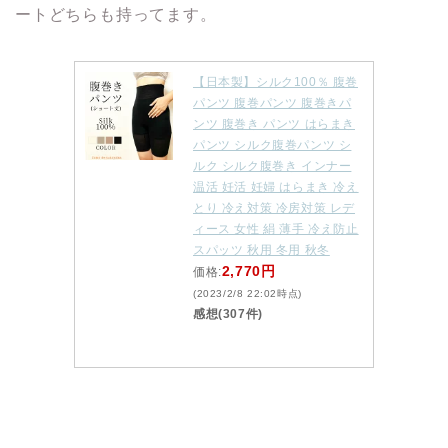
ートどちらも持ってます。
【日本製】シルク100％ 腹巻
パンツ 腹巻パンツ 腹巻きパ
ンツ 腹巻き パンツ はらまき
パンツ シルク腹巻パンツ シ
ルク シルク腹巻き インナー
温活 妊活 妊婦 はらまき 冷え
とり 冷え対策 冷房対策 レデ
ィース 女性 絹 薄手 冷え防止
スパッツ 秋用 冬用 秋冬
2,770円
価格:
(2023/2/8 22:02時点)
感想(307件)