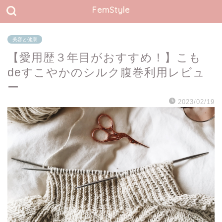
FemStyle
美容と健康
【愛用歴３年目がおすすめ！】こも
deすこやかのシルク腹巻利用レビュ
ー
2023/02/19