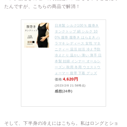
たんですが、こちらの商品で解消！
日本製 シルク100％ 腹巻き
タンクトップ 絹 シルク 10
0% 腹巻 腹巻き はらまき ハ
ラマキ レディース 女性 マタ
ニティー 温活 妊活 冷え予防
冷えとり 温かい 薄い 薄手 日
本製 妊婦 インナー オールシ
ーズン 秋用 冬用 ウエストウ
ォーマー 腹帯 下着 グッズ
4,620円
価格:
(2023/2/8 21:58時点)
感想(24件)
そして、下半身の冷えにはこちら。私はロングとショ