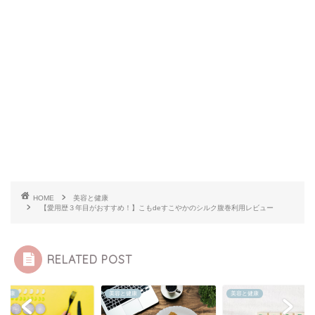
HOME
美容と健康
【愛用歴３年目がおすすめ！】こもdeすこやかのシルク腹巻利用レビュー
RELATED POST
と健康
美容と健康
美容と健康