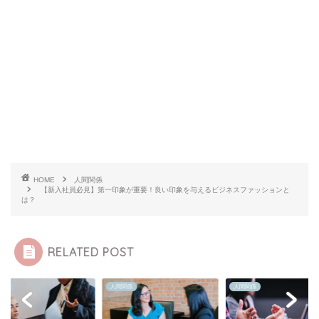
HOME
人間関係
【新入社員必見】第一印象が重要！良い印象を与えるビジネスファッションと
は？
RELATED POST
関係
人間関係
人間関係