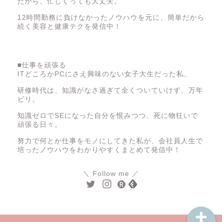
だから、忙しくっても大丈夫。
12時間勤務に負けなかったノウハウを元に、簡単だから
続く美容と健康テクを発信中！
■仕事を頑張る
ITどころかPCにさえ興味のない女子大生だった私。
仕事
研修時代は、知識がなさ過ぎて全くついていけず、万年
ビリ。
人間関係
知識ゼロでSEになった自分を恨みつつ、死に物狂いで
頑張る日々。
努力で何とか仕事をモノにしてきた私が、会社員人生で
美容と健康
培ったノウハウをわかりやすくまとめて発信中！
人生論
＼ Follow me ／