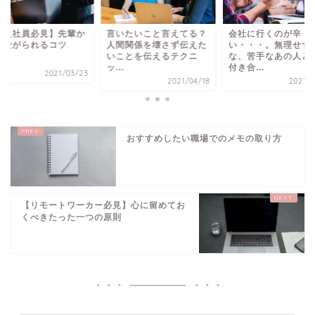
新入社員必見】先輩か
言いたいこと言えてる？
会社に行くのが辛
可愛がられるコツ
人間関係を壊さず伝えた
い・・・。無理せず
いことを伝えるテクニ
な、苦手なあの人と
ッ...
付き合...
2021/03/23
2021/04/18
2021/0
おすすめしたい職場でのメモの取り方
【リモートワーカー必見】心に留めてお
くべきたった一つの原則