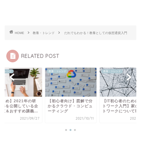
HOME
教養・トレンド
だれでもわかる！教養としての仮想通貨入門
RELATED POST
教養・トレンド
教養・トレンド
教養・トレ
の研
【初心者向け】図解で分
【IT初心者のためのネッ
【まとめ
る企
かるクラウド・コンピュ
トワーク入門】家のネッ
修資料
..
ーティング
トワークについて理解...
業一覧＆
09/27
2021/10/11
2021/10/10