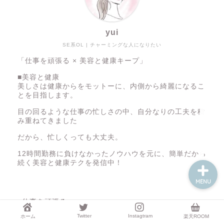
yui
仕事
SE系OL | チャーミングな人になりたい
「仕事を頑張る × 美容と健康キープ」
人間関係
■美容と健康
美しさは健康からをモットーに、内側から綺麗になるこ
美容と健康
とを目指します。
目の回るような仕事の忙しさの中、自分なりの工夫を積
み重ねてきました
人生論
だから、忙しくっても大丈夫。
12時間勤務に負けなかったノウハウを元に、簡単だから
続く美容と健康テクを発信中！
MENU
■仕事を頑張る
ITどころかPCにさえ興味のない女子大生だった私。
Twitter
Instagtram
ホーム
楽天ROOM