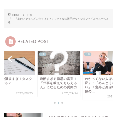
HOME
仕事
「あのファイルどこだっけ！？」ファイルの迷子がなくなるファイル名ルール3
選
RELATED POST
仕事
仕事
eb会議多すぎ！タスク
残酷すぎる職場の真実！
わかってない人ほど
うする？
「仕事を教えてもらえる
変」・「めんどくさ
人」になるための質問力
い」！意外と奥深い
録の...
2022/09/25
2021/09/26
2021/0