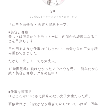
yui
SE系OL | チャーミングな人になりたい
「仕事を頑張る × 美容と健康キープ」
■美容と健康
美しさは健康からをモットーに、内側から綺麗になるこ
とを目指します。
目の回るような仕事の忙しさの中、自分なりの工夫を積
み重ねてきました
だから、忙しくっても大丈夫。
12時間勤務に負けなかったノウハウを元に、簡単だから
続く美容と健康テクを発信中！
■仕事を頑張る
ITどころかPCにさえ興味のない女子大生だった私。
仕事
研修時代は、知識がなさ過ぎて全くついていけず、万年