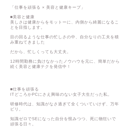
「仕事を頑張る × 美容と健康キープ」
■美容と健康
美しさは健康からをモットーに、内側から綺麗になるこ
とを目指します。
目の回るような仕事の忙しさの中、自分なりの工夫を積
み重ねてきました
だから、忙しくっても大丈夫。
12時間勤務に負けなかったノウハウを元に、簡単だから
続く美容と健康テクを発信中！
■仕事を頑張る
ITどころかPCにさえ興味のない女子大生だった私。
仕事
研修時代は、知識がなさ過ぎて全くついていけず、万年
ビリ。
人間関係
知識ゼロでSEになった自分を恨みつつ、死に物狂いで
頑張る日々。