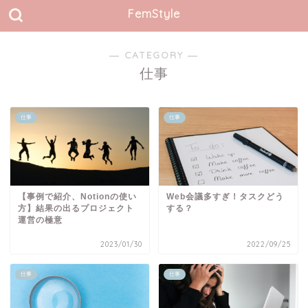
FemStyle
― CATEGORY ―
仕事
仕事
仕事
【事例で紹介、Notionの使い
Web会議多すぎ！タスクどう
方】結果の出るプロジェクト
する？
運営の極意
2023/01/30
2022/09/25
仕事
仕事