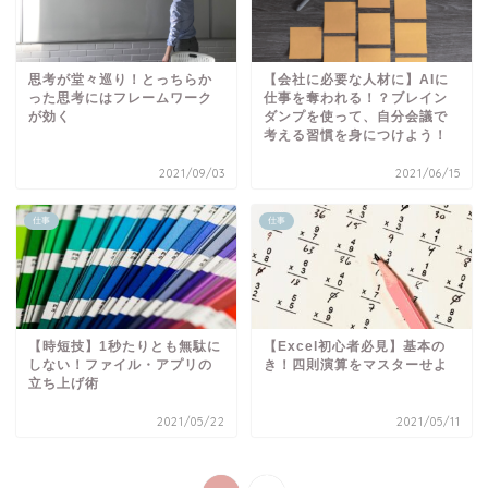
思考が堂々巡り！とっちらか
【会社に必要な人材に】AIに
った思考にはフレームワーク
仕事を奪われる！？ブレイン
が効く
ダンプを使って、自分会議で
考える習慣を身につけよう！
2021/09/03
2021/06/15
仕事
仕事
【時短技】1秒たりとも無駄に
【Excel初心者必見】基本の
しない！ファイル・アプリの
き！四則演算をマスターせよ
立ち上げ術
2021/05/22
2021/05/11