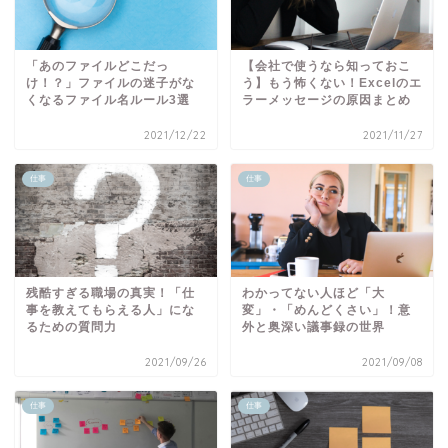
「あのファイルどこだっ
【会社で使うなら知っておこ
け！？」ファイルの迷子がな
う】もう怖くない！Excelのエ
くなるファイル名ルール3選
ラーメッセージの原因まとめ
2021/12/22
2021/11/27
仕事
仕事
残酷すぎる職場の真実！「仕
わかってない人ほど「大
事を教えてもらえる人」にな
変」・「めんどくさい」！意
るための質問力
外と奥深い議事録の世界
2021/09/26
2021/09/08
仕事
仕事