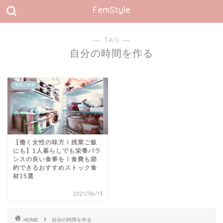
FemStyle
― TAG ―
自分の時間を作る
美容と健康
【働く女性の味方！残業ご飯
にも】1人暮らしでも栄養バラ
ンスの良い食事を！食費も節
約できるおすすめストック食
材15選
2021/06/13
HOME
自分の時間を作る