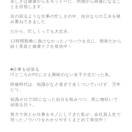
美しさは健康からをモットーに、内側から綺麗になるこ
とを目指します。
目の回るような仕事の忙しさの中、自分なりの工夫を積
み重ねてきました
だから、忙しくっても大丈夫。
12時間勤務に負けなかったノウハウを元に、簡単だから
続く美容と健康テクを発信中！
■仕事を頑張る
ITどころかPCにさえ興味のない女子大生だった私。
仕事
研修時代は、知識がなさ過ぎて全くついていけず、万年
ビリ。
人間関係
知識ゼロでSEになった自分を恨みつつ、死に物狂いで
頑張る日々。
努力で何とか仕事をモノにしてきた私が、会社員人生で
美容と健康
培ったノウハウをわかりやすくまとめて発信中！