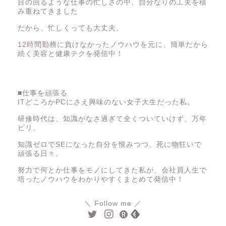
目の回るような仕事の忙しさの中、自分なりの工夫を積
み重ねてきました
だから、忙しくっても大丈夫。
12時間勤務に負けなかったノウハウを元に、簡単だから
続く美容と健康テクを発信中！
■仕事を頑張る
ITどころかPCにさえ興味のない女子大生だった私。
仕事
研修時代は、知識がなさ過ぎて全くついていけず、万年
ビリ。
人間関係
知識ゼロでSEになった自分を恨みつつ、死に物狂いで
頑張る日々。
努力で何とか仕事をモノにしてきた私が、会社員人生で
美容と健康
培ったノウハウをわかりやすくまとめて発信中！
人生論
＼ Follow me ／