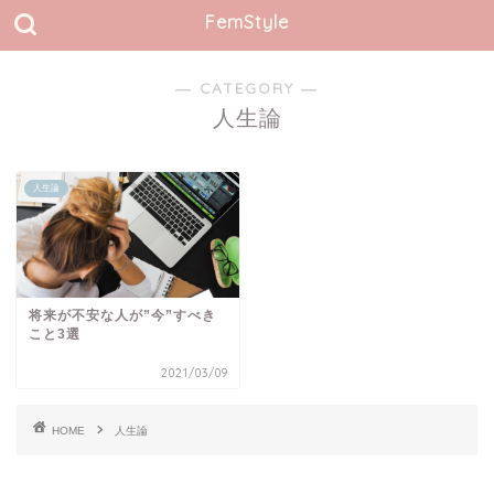
FemStyle
― CATEGORY ―
人生論
人生論
将来が不安な人が”今”すべき
こと3選
2021/03/09
HOME
人生論